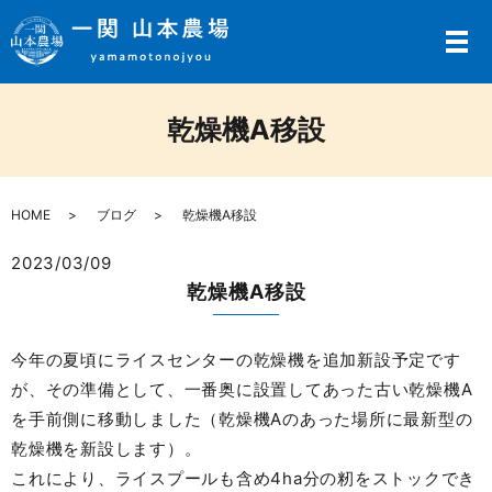
メ
乾燥機A移設
HOME
ブログ
乾燥機A移設
2023/03/09
乾燥機A移設
今年の夏頃にライスセンターの乾燥機を追加新設予定です
が、その準備として、一番奥に設置してあった古い乾燥機A
を手前側に移動しました（乾燥機Aのあった場所に最新型の
乾燥機を新設します）。
これにより、ライスプールも含め4ha分の籾をストックでき