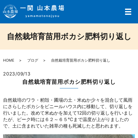
メ
自然栽培育苗用ボカシ肥料切り返し
HOME
ブログ
自然栽培育苗用ボカシ肥料切り返し
2023/09/13
自然栽培育苗用ボカシ肥料切り返し
自然栽培のワラ・籾殻・圃場の土・米ぬか少々を混合して風雨
にさらしたボカシをビニールハウス内に移動して、切り返しを
行いました。改めて米ぬかを加えて12回の切り返しを行いまし
たが、ピーク時には６２～６５℃まで温度が上がりましたの
で、土に含まれていた雑草の種も死滅したと思われます。