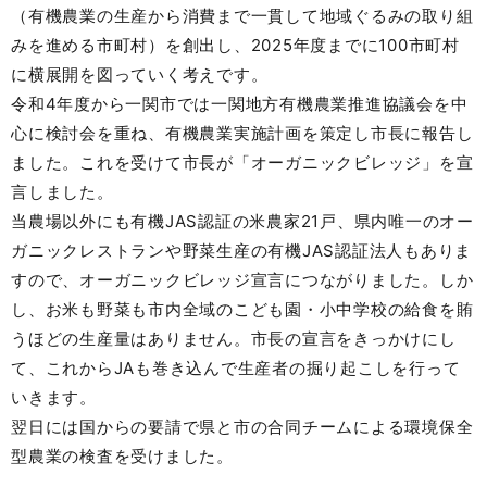
（有機農業の生産から消費まで一貫して地域ぐるみの取り組
みを進める市町村）を創出し、2025年度までに100市町村
に横展開を図っていく考えです。
令和4年度から一関市では一関地方有機農業推進協議会を中
心に検討会を重ね、有機農業実施計画を策定し市長に報告し
ました。これを受けて市長が「オーガニックビレッジ」を宣
言しました。
当農場以外にも有機JAS認証の米農家21戸、県内唯一のオー
ガニックレストランや野菜生産の有機JAS認証法人もありま
すので、オーガニックビレッジ宣言につながりました。しか
し、お米も野菜も市内全域のこども園・小中学校の給食を賄
うほどの生産量はありません。市長の宣言をきっかけにし
て、これからJAも巻き込んで生産者の掘り起こしを行って
いきます。
翌日には国からの要請で県と市の合同チームによる環境保全
型農業の検査を受けました。