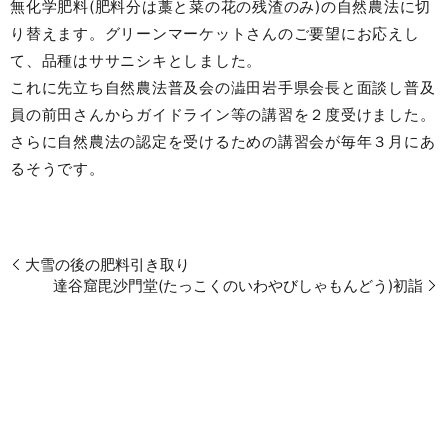
無化学肥料(肥料分は藁と菜の花の残渣のみ)の自然農法に切
り替えます。グリーンマーケットさんのご要望にお応えし
て、品種はササニシキとしました。
これに先立ち自然農法普及会の澁田岩手県会長と面談し普及
員の前田さんからガイドライン等の講習を２度受けました。
さらに自然農法の認定を受けるための講習会が毎年３月にあ
るそうです。
大雪の後の肥料引き取り
達谷窟毘沙門堂(たっこくのいわやびしゃもんどう)初詣