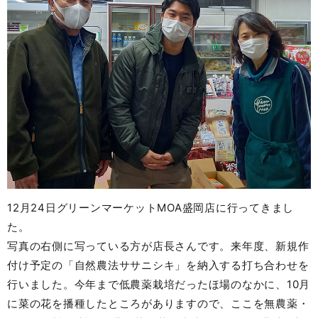
12月24日グリーンマーケットMOA盛岡店に行ってきまし
た。
写真の右側に写っている方が店長さんです。来年度、新規作
付け予定の「自然農法ササニシキ」を納入する打ち合わせを
行いました。今年まで低農薬栽培だったほ場のなかに、10月
に菜の花を播種したところがありますので、ここを無農薬・