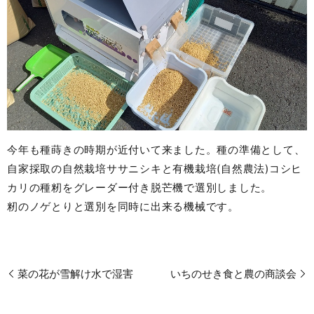
今年も種蒔きの時期が近付いて来ました。種の準備として、
自家採取の自然栽培ササニシキと有機栽培(自然農法)コシヒ
カリの種籾をグレーダー付き脱芒機で選別しました。
籾のノゲとりと選別を同時に出来る機械です。
菜の花が雪解け水で湿害
いちのせき食と農の商談会