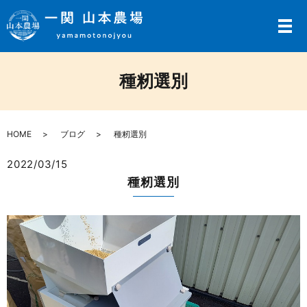
メ
種籾選別
HOME
ブログ
種籾選別
2022/03/15
種籾選別