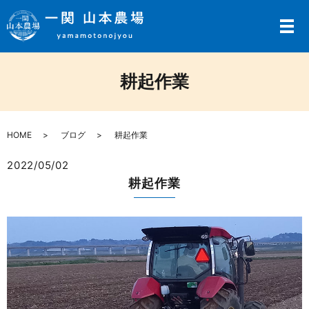
メ
耕起作業
HOME
ブログ
耕起作業
2022/05/02
耕起作業