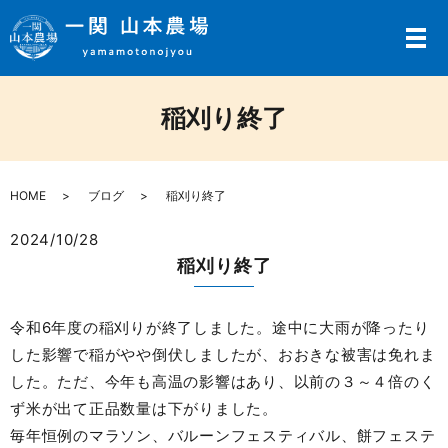
メ
稲刈り終了
HOME
ブログ
稲刈り終了
2024/10/28
稲刈り終了
令和6年度の稲刈りが終了しました。途中に大雨が降ったり
した影響で稲がやや倒伏しましたが、おおきな被害は免れま
した。ただ、今年も高温の影響はあり、以前の３～４倍のく
ず米が出て正品数量は下がりました。
毎年恒例のマラソン、バルーンフェスティバル、餅フェステ