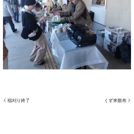
稲刈り終了
くず米散布