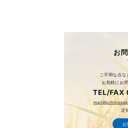
お
ご不明な点な
お気軽にお
TEL/FAX
mail@ichinose
定
お